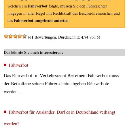
Fahrverbot
welchen ein
folgte, müssen Sie den Führerschein
hingegen in aller Regel mit Rechtskraft des Bescheids einreichen und
Fahrverbot umgehend antreten
das
.
61
4,74
(
Bewertungen, Durchschnitt:
von 5)
Das könnte Sie auch interessieren:
Fahrverbot
Das Fahrverbot im Verkehrsrecht Bei einem Fahrverbot muss
der Betroffene seinen Führerschein abgeben Fahrverbote
werden…
Fahrverbot für Ausländer: Darf es in Deutschland verhängt
werden?