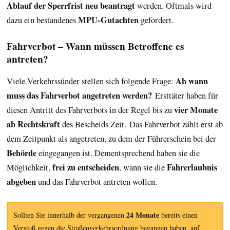
Ablauf der Sperrfrist neu beantragt
werden. Oftmals wird
MPU-Gutachten
dazu ein bestandenes
gefordert.
Fahrverbot – Wann müssen Betroffene es
antreten?
Ab wann
Viele Verkehrssünder stellen sich folgende Frage:
muss das Fahrverbot angetreten werden?
Ersttäter haben für
vier Monate
diesen Antritt des Fahrverbots in der Regel bis zu
ab Rechtskraft
des Bescheids Zeit. Das Fahrverbot zählt erst ab
dem Zeitpunkt als angetreten, zu dem der Führerschein bei der
Behörde
eingegangen ist. Dementsprechend haben sie die
frei zu entscheiden
Fahrerlaubnis
Möglichkeit,
, wann sie die
abgeben
und das Fahrverbot antreten wollen.
24 Monate
Sollten Sie innerhalb der vergangenen
bereits einen
Verstoß gegen die Straßenverkehrsordnung begangen haben, auf