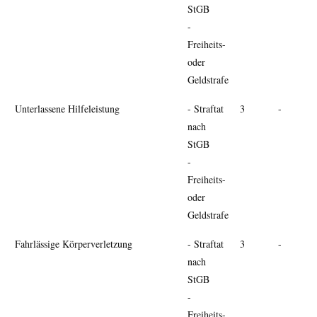
StGB
-
Freiheits-
oder
Geldstrafe
Unter­lassene Hilfe­leistung
- Straftat
3
-
nach
StGB
-
Freiheits-
oder
Geldstrafe
Fahr­lässige Körper­verletzung
- Straftat
3
-
nach
StGB
-
Freiheits-