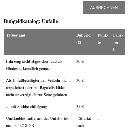
Bußgeldkatalog: Unfälle
Tatbe­stand
Buß­geld
Punk­
Fahr­
(€)
te
ver­
bot
Fahrzeug nicht abge­sichert und als
30 €
-
-
Hinder­nis kenntlich gemacht
Als Unfall­betei­ligter den Verkehr nicht
30 €
-
-
abgesichert oder bei Bagatell­schäden
nicht unver­züglich zur Seite gefahren
... mit Sach­beschä­digung
35 €
-
-
Uner­laubtes Entfernen des Unfallortes
- Straftat
3
-
nach 3 142 StGB
nach