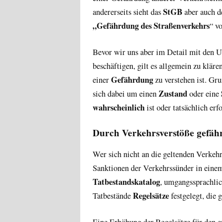
StGB
andererseits sieht das
aber auch 
„Gefährdung des Straßenverkehrs
“ vo
Bevor wir uns aber im Detail mit den U
beschäftigen, gilt es allgemein zu kläre
Gefährdung
einer
zu verstehen ist. Gru
Zustand
sich dabei um einen
oder eine
wahrscheinlich
ist oder tatsächlich erfo
Durch Verkehrsverstöße gefäh
Wer sich nicht an die geltenden Verkehr
Sanktionen der Verkehrssünder in einem
Tatbestandskatalog
, umgangssprachlic
Regelsätze
Tatbestände
festgelegt, die
Eine Erhöhung der Regelsätze für den e