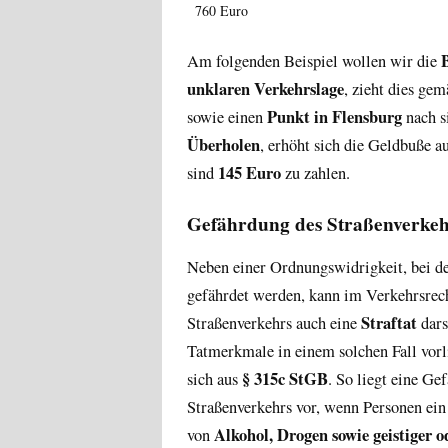
760 Euro
Am folgenden Beispiel wollen wir die
unklaren Verkehrslage
, zieht dies ge
Punkt in Flensburg
sowie einen
nach s
Überholen
, erhöht sich die Geldbuße a
145 Euro
sind
zu zahlen.
Gefährdung des Straßenverkehr
Neben einer Ordnungswidrigkeit, bei d
gefährdet werden, kann im Verkehrsrec
Straftat
Straßenverkehrs auch eine
dars
Tatmerkmale in einem solchen Fall vorl
§ 315c StGB
sich aus
. So liegt eine Ge
Straßenverkehrs vor, wenn Personen ei
Alkohol, Drogen sowie geistiger o
von