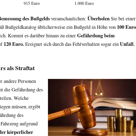
915 Euro
1.000 Euro
Bemessung des Bußgelds
Überholen
veranschaulichen:
Sie bei einer
100 Euro
mäß Bußgeldkatalog üblicherweise ein Bußgeld in Höhe von
Gefährdung beim
ich. Kommt es darüber hinaus zu einer
120 Euro.
Unfall
uf
Ereignet sich durch das Fehlverhalten sogar ein
,
s als Straftat
er andere Personen
ht die Gefährdung des
tellen. Welche
iegen müssen, ergibt
fährdung des
n Fahrzeug aufgrund
der körperlicher