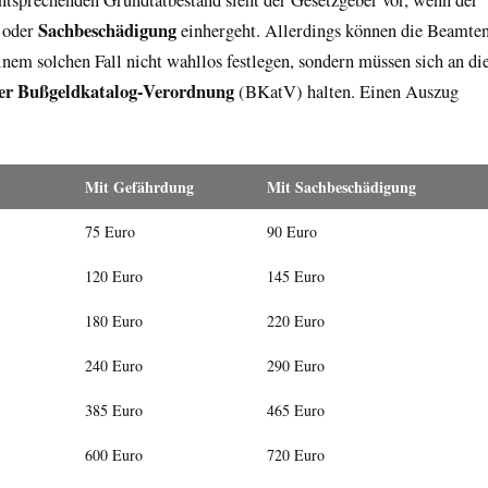
g
Sachbeschädigung
oder
einhergeht. Allerdings können die Beamte
inem solchen Fall nicht wahllos festlegen, sondern müssen sich an di
der Bußgeldkatalog-Verordnung
(BKatV) halten. Einen Auszug
Mit Ge­fähr­dung
Mit Sach­be­schä­di­gung
75 Euro
90 Euro
120 Euro
145 Euro
180 Euro
220 Euro
240 Euro
290 Euro
385 Euro
465 Euro
600 Euro
720 Euro