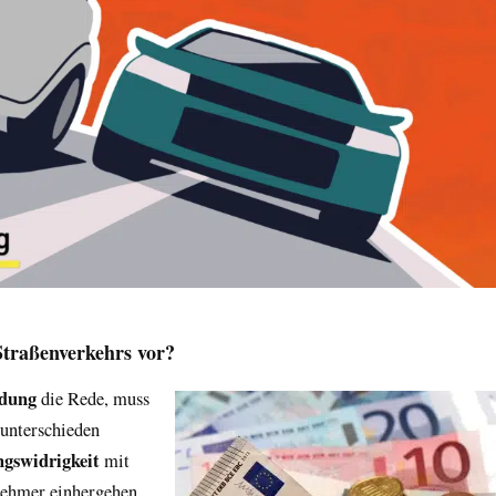
Straßenverkehrs vor?
dung
die Rede, muss
 unterschieden
gswidrigkeit
mit
nehmer einhergehen,