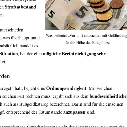
Straftatbestand
den
r.
nterschieden
Was bedeutet „Vorfahrt missachtet mit Gefährdun
n, was überhaupt unter
für die Höhe des Bußgeldes?
ndsätzlich handelt es
Situation
mögliche Beeinträchtigung sehr
, bei der eine
lgt.
rden
Ordnungswidrigkeit
sregeln hält, begeht eine
. Mit welchen
bundeseinheitliche
 solchen Fall rechnen muss, ergibt sich aus dem
h auch als Bußgeldkatalog bezeichnet. Darin sind für die einzelnen
anzupassen
 ggf. entsprechend der Tatumstände
sind.
ntsprechenden Grundtatbestand sieht der Gesetzgeber vor, wenn der