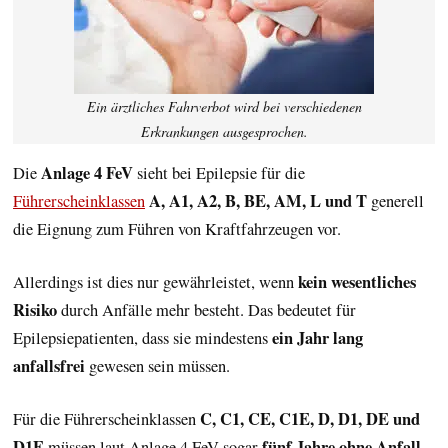
Ein ärztliches Fahrverbot wird bei verschiedenen
Erkrankungen ausgesprochen.
Anlage 4 FeV
Die
sieht bei Epilepsie für die
A, A1, A2, B, BE, AM, L und T
Führerscheinklassen
generell
die Eignung zum Führen von Kraftfahrzeugen vor.
kein wesentliches
Allerdings ist dies nur gewährleistet, wenn
Risiko
durch Anfälle mehr besteht. Das bedeutet für
ein Jahr lang
Epilepsiepatienten, dass sie mindestens
anfallsfrei
gewesen sein müssen.
C, C1, CE, C1E, D, D1, DE und
Für die Führerscheinklassen
D1E
fünf Jahre ohne Anfall
müssen laut Anlage 4 FeV sogar