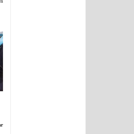
en
hr