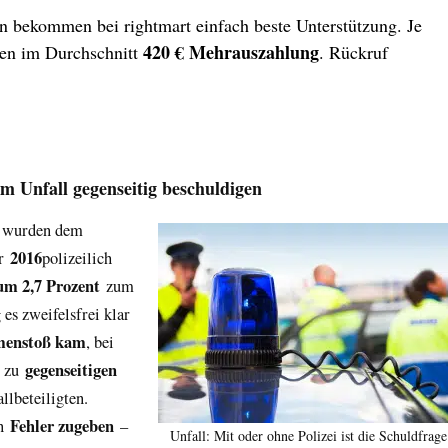
ion bekommen bei rightmart einfach beste Unterstützung. Je
420 € Mehrauszahlung
den im Durchschnitt
. Rückruf
m Unfall gegenseitig beschuldigen
wurden dem
2016
hr
polizeilich
um 2,7 Prozent
zum
es zweifelsfrei klar
menstoß kam
, bei
gegenseitigen
zu
lbeteiligten.
Fehler zugeben
en
–
Unfall: Mit oder ohne Polizei ist die Schuldfrage