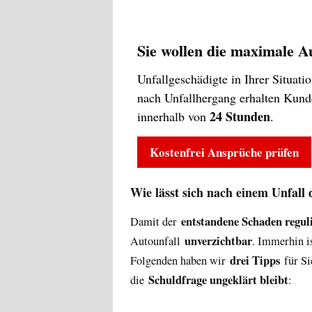
Sie wollen die maximale A
Unfallgeschädigte in Ihrer Situat
nach Unfallhergang erhalten Kun
24 Stunden
innerhalb von
.
Kostenfrei Ansprüche prüfen
Wie lässt sich nach einem Unfall 
entstandene Schaden regul
Damit der
unverzichtbar
Autounfall
. Immerhin is
drei Tipps
Folgenden haben wir
für Si
Schuldfrage ungeklärt bleibt
die
: