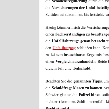
Schadensregulierung
die
durch die Ve
Versicherungen der Unfallbeteili
die
we
Schäden aufzukommen, bis feststeht,
Häufig kümmern sich die Versicherunge
Sachverständigen zu beauftrag
einen
Unfallfahrzeuge genau betrachtet
die
den
Unfallhergang
schließen kann. Ko
keinem brauchbaren Ergebnis
zu
, be
Vergleich auszuhandeln
einen
. Beide 
Teilschuld
diesem Fall eine
.
genannten Tipps
Beachten Sie die
, um
Schuldfrage klären zu können
die
bzw.
Polizei hinzu
Schwierigkeiten die
, sol
nicht erst kommen. Schlimmstenfalls k
Recht einsetzt
.