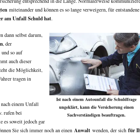
rsicherung entsprechend in die Länge. Normalerweise kommunizier
gten
miteinander und können es so lange verweigern, für entstandene
r am Unfall Schuld hat
.
n dann selbst darum,
en
, der
und so auf
mmt auch dieser
steht die Möglichkeit,
Fahrer tragen in
Ist nach einem Autounfall die Schuldfrage
 nach einem Unfall
ungeklärt, kann die Versicherung einen
 rufen bei
Sachverständigen beauftragen.
lte es soweit jedoch gar
Anwalt
für I
önnen Sie sich immer noch an einen
wenden, der sich