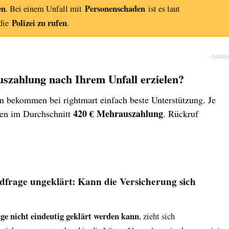
en
Personenschaden
. Bei einem Unfall mit
ist es laut
Polizei zu rufen
 die
.
uszahlung nach Ihrem Unfall erzielen?
ion bekommen bei rightmart einfach beste Unterstützung. Je
420 € Mehrauszahlung
den im Durchschnitt
. Rückruf
ldfrage ungeklärt: Kann die Versicherung sich
ge nicht eindeutig geklärt werden kann
, zieht sich