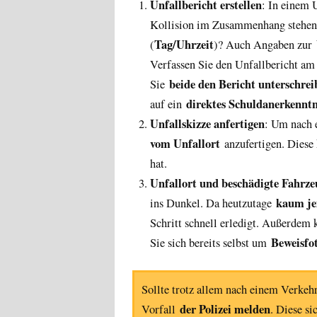
Unfallbericht erstellen
: In einem 
Kollision im Zusammenhang stehe
Tag/Uhrzeit
(
)? Auch Angaben zur
Verfassen Sie den Unfallbericht am
beide den Bericht unterschrei
Sie
direktes Schuldanerkenntn
auf ein
Unfallskizze anfertigen
: Um nach e
vom Unfallort
anzufertigen. Diese
hat.
Unfallort und beschädigte Fahrze
kaum je
ins Dunkel. Da heutzutage
Schritt schnell erledigt. Außerdem
Beweisfo
Sie sich bereits selbst um
Sollte trotz allem nach einem Verkeh
der Polizei melden
Vorfall
. Diese si