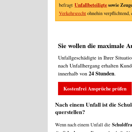
Unfallbeteiligte
sowie Zeug
befragt
Verkehrsrecht
ohnehin verpflichtend,
Sie wollen die maximale A
Unfallgeschädigte in Ihrer Situat
nach Unfallhergang erhalten Kun
24 Stunden
innerhalb von
.
Kostenfrei Ansprüche prüfen
Nach einem Unfall ist die Schu
querstellen?
Schuldfra
Wenn nach einem Unfall die