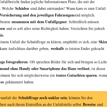
Unfallbericht finden jegliche Informationen Platz, die mit der
Schäden
n. Welche
sind dabei entstanden? Wann kam es zum Unfall
Versicherung und den jeweiligen Fahrzeugen
sind möglich.
zusammen mit dem Unfallgegner
 besten
. Schließlich müssen
ben
und es soll alles seine Richtigkeit haben. Verzichten Sie jedoch
is
.
Skiz
inem Unfall die Schuldfrage zu klären, empfiehlt es sich, eine
weshalb
 kann Aufschluss darüber geben,
es letzten Endes gekracht
uge fotografieren
: Oft sprechen Bilder für sich und bringen so Licht
mand ohne Handy oder Smartphone das Haus verlässt
, ist dieser
teures Gutachten sparen
 können Sie sich möglicherweise ein
, wenn
tos
gekümmert haben.
Schuldfrage noch unklar sein
rsunfall die
, können Sie den
Beweise
chert nach ihrem Eintreffen an der Unfallstelle selbst
und