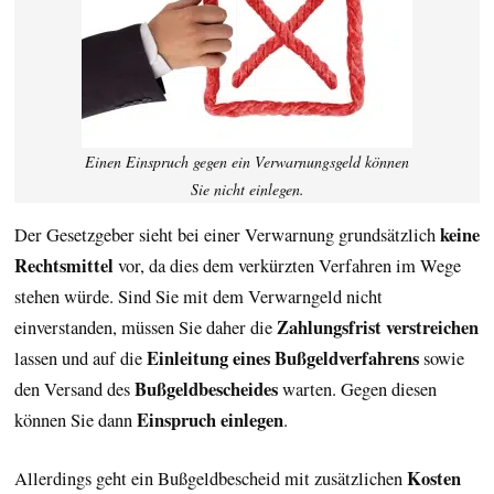
Einen Einspruch gegen ein Verwarnungsgeld können
Sie nicht einlegen.
keine
Der Gesetzgeber sieht bei einer Verwarnung grundsätzlich
Rechtsmittel
vor, da dies dem verkürzten Verfahren im Wege
stehen würde. Sind Sie mit dem Verwarngeld nicht
Zahlungsfrist verstreichen
einverstanden, müssen Sie daher die
Einleitung eines Bußgeldverfahrens
lassen und auf die
sowie
Bußgeldbescheides
den Versand des
warten. Gegen diesen
Einspruch einlegen
können Sie dann
.
Kosten
Allerdings geht ein Bußgeldbescheid mit zusätzlichen