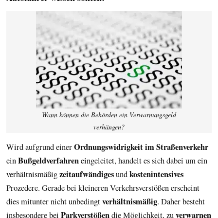
Wann können die Behörden ein Verwarnungsgeld
verhängen?
Ordnungswidrigkeit im Straßenverkehr
Wird aufgrund einer
Bußgeldverfahren
ein
eingeleitet, handelt es sich dabei um ein
zeitaufwändiges
kostenintensives
verhältnismäßig
und
Prozedere. Gerade bei kleineren Verkehrsverstößen erscheint
verhältnismäßig
dies mitunter nicht unbedingt
. Daher besteht
Parkverstößen
verwarnen
insbesondere bei
die Möglichkeit, zu