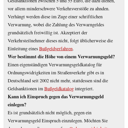
Geldsanktionen zwischen 5 und 55 Euro, die dazu dienen,
vor allem minderschwere Verkehrsverstöße zu ahnden.
Verhängt werden diese im Zuge einer schriftlichen
Verwarnung, wobei die Zahlung des Verwarngeldes
grundsätzlich freiwillig ist. Akzeptiert der
Verkehrsteilnehmer dieses nicht, folgt üblicherweise die
Einleitung eines
Bußgeldverfahren
.
Wer bestimmt die Höhe von einem Verwarnungsgeld?
Einen eigenständigen Verwarnungsgeldkatalog für
Ordnungswidrigkeiten im Straßenverkehr gibt es in
Deutschland seit 2002 nicht mehr, stattdessen sind die
Geldsanktionen im
Bußgeldkatalog
integriert.
Kann ich Einspruch gegen das Verwarnungsgeld
einlegen?
Es ist grundsätzlich nicht möglich, gegen ein
Verwarnungsgeld Einspruch einzulegen. Möchten Sie