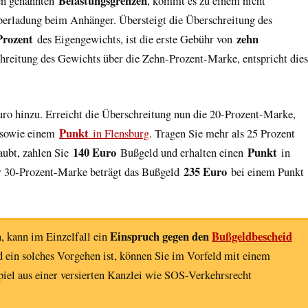
Belastungsgrenzen
ben genannten
, kommt es zu einem nicht
erladung beim Anhänger. Übersteigt die Überschreitung des
Prozent
zehn
des Eigengewichts, ist die erste Gebühr von
chreitung des Gewichts über die Zehn-Prozent-Marke, entspricht dies
ro hinzu. Erreicht die Überschreitung nun die 20-Prozent-Marke,
Punkt
sowie einem
in Flensburg
. Tragen Sie mehr als 25 Prozent
140 Euro
Punkt
aubt, zahlen Sie
Bußgeld und erhalten einen
in
235 Euro
er 30-Prozent-Marke beträgt das Bußgeld
bei einem Punkt
Einspruch gegen den
Bußgeldbescheid
 kann im Einzelfall ein
d ein solches Vorgehen ist, können Sie im Vorfeld mit einem
iel aus einer versierten Kanzlei wie SOS-Verkehrsrecht