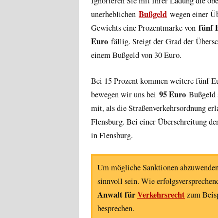
Ignorieren Sie mit Ihrer Ladung die o
Bußgeld
unerheblichen
wegen einer Üb
fünf 
Gewichts eine Prozentmarke von
Euro
fällig. Steigt der Grad der Übers
einem Bußgeld von 30 Euro.
Bei 15 Prozent kommen weitere fünf Eu
95 Euro
bewegen wir uns bei
Bußgeld 
mit, als die Straßenverkehrsordnung erl
Flensburg. Bei einer Überschreitung d
in Flensburg.
Um mögliche Sanktionen abzuwenden,
sinnvoll sein. Wie erfolgsversprechen
Anwalt für
Verkehrsrecht
zum Beisp
besprechen.