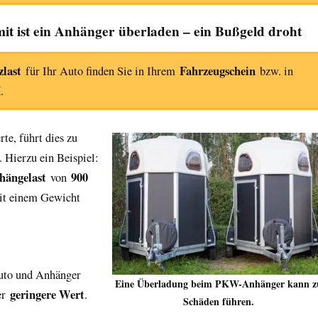
it ist ein Anhänger überladen – ein Bußgeld droht
zlast
Fahrzeugschein
für Ihr Auto finden Sie in Ihrem
bzw. in
I
.
te, führt dies zu
Hierzu ein Beispiel:
hängelast
900
von
mit einem Gewicht
uto und Anhänger
Eine Überladung beim PKW-Anhänger kann z
geringere Wert
der
.
Schäden führen.