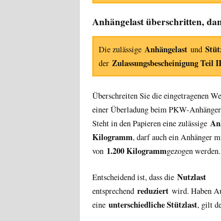
Anhängelast überschritten, dam
Anhängelast
Stüt
Die zulässige
und
Zulassungsbescheinigung Teil I
der
Überschreiten Sie die eingetragenen Wer
einer Überladung beim PKW-Anhänger. 
An
Steht in den Papieren eine zulässige
Kilogramm
, darf auch ein Anhänger 
1.200 Kilogramm
von
gezogen werden.
Nutzlast
Entscheidend ist, dass die
reduziert
entsprechend
wird. Haben A
unterschiedliche Stützlast
eine
, gilt 