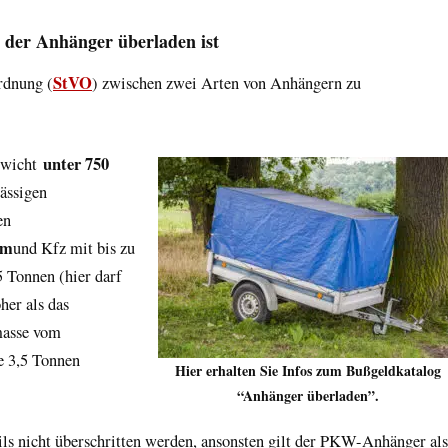
 der Anhänger überladen ist
StVO
rdnung (
) zwischen zwei Arten von Anhängern zu
unter 750
ewicht
ässigen
en
mm
und Kfz mit bis zu
 Tonnen (hier darf
her als das
masse vom
e 3,5 Tonnen
Hier erhalten Sie Infos zum Bußgeldkatalog
“Anhänger überladen”.
ls nicht überschritten werden, ansonsten gilt der PKW-Anhänger als