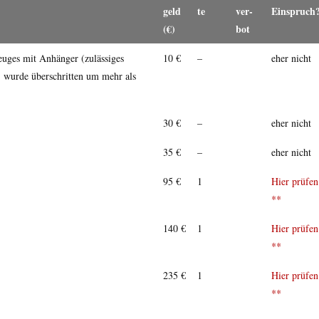
geld
te
ver­
Einspruch
(€)
bot
euges mit Anhänger (zulässiges
10 €
–
eher nicht
 wurde überschritten um mehr als
30 €
–
eher nicht
35 €
–
eher nicht
95 €
1
Hier prüfen
**
140 €
1
Hier prüfen
**
235 €
1
Hier prüfen
**