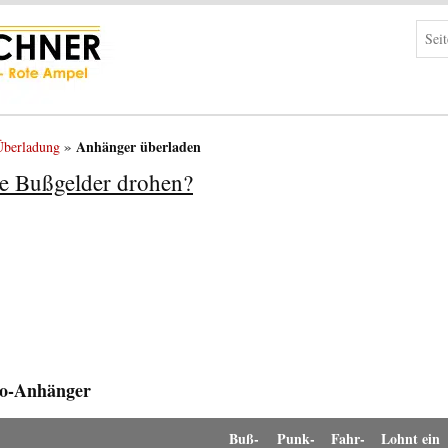
Anhänger überladen
Überladung
e Bußgelder drohen?
to-Anhänger
Buß­
Punk­
Fahr­
Lohnt ein