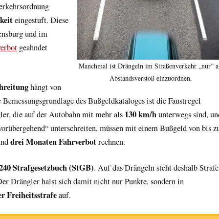
verkehrsordnung
keit
eingestuft. Diese
lensburg und im
erbot
geahndet
Manchmal ist Drängeln im Straßenverkehr „nur“ a
Abstandsverstoß einzuordnen.
hreitung
hängt von
 Bemessungsgrundlage des Bußgeldkataloges ist die Faustregel
130 km/h
ler, die auf der Autobahn mit mehr als
unterwegs sind, un
vorübergehend“ unterschreiten, müssen mit einem Bußgeld von bis z
drei Monaten Fahrverbot
und
rechnen.
 240 Strafgesetzbuch (StGB)
. Auf das Drängeln steht deshalb Strafe
Der Drängler halst sich damit nicht nur Punkte, sondern in
r Freiheitsstrafe
auf.