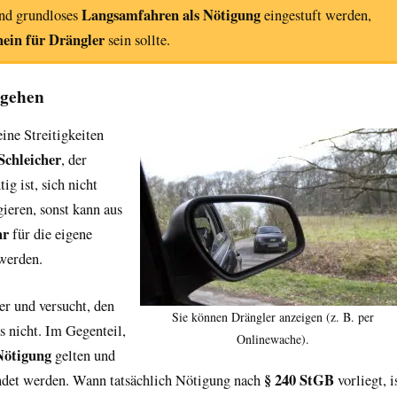
Langsamfahren als Nötigung
und grundloses
eingestuft werden,
hein für Drängler
sein sollte.
mgehen
ine Streitigkeiten
Schleicher
, der
ig ist, sich nicht
gieren, sonst kann aus
hr
für die eigene
werden.
ner und versucht, den
Sie können Drängler anzeigen (z. B. per
as nicht. Im Gegenteil,
Onlinewache).
Nötigung
gelten und
§ 240 StGB
det werden. Wann tatsächlich Nötigung nach
vorliegt, i