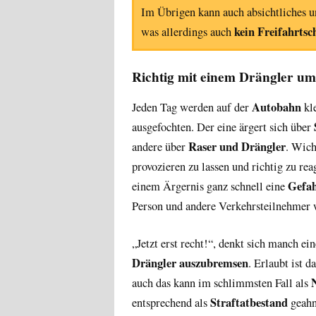
Im Übrigen kann auch absichtliches 
kein Freifahrtsc
was allerdings auch
Richtig mit einem Drängler u
Autobahn
Jeden Tag werden auf der
kle
ausgefochten. Der eine ärgert sich über
Raser und Drängler
andere über
. Wicht
provozieren zu lassen und richtig zu rea
Gefa
einem Ärgernis ganz schnell eine
Person und andere Verkehrsteilnehmer 
„Jetzt erst recht!“, denkt sich manch ei
Drängler auszubremsen
. Erlaubt ist d
auch das kann im schlimmsten Fall als
Straftatbestand
entsprechend als
geahn