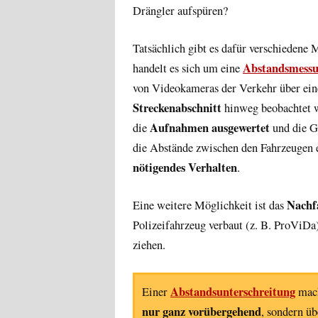
Drängler aufspüren?
Tatsächlich gibt es dafür verschiedene
Abstandsmess
handelt es sich um eine
von Videokameras der Verkehr über ei
Streckenabschnitt
hinweg beobachtet w
Aufnahmen ausgewertet
die
und die G
die Abstände zwischen den Fahrzeugen e
nötigendes Verhalten
.
Nachf
Eine weitere Möglichkeit ist das
Polizeifahrzeug verbaut (z. B. ProViD
ziehen.
Abstandsunterschreitung
Einer
mach
nur ganz vorübergehend
, sondern ü