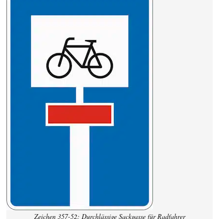
Zeichen 357-52: Durchlässige Sackgasse für Radfahrer