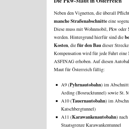
Die Pkw-Maut in Österreich
Neben den Vignetten, die überall Pflicht
manche Straßenabschnitte
eine sogen
Diese muss mit Wohnmobil, Pkw oder M
b
werden. Hintergrund hierfür sind die
Kosten
für den Bau
, die
dieser Streck
Kompensation wird für jede Fahrt eine
ASFINAG erhoben. Auf diesen Autobah
Maut für Österreich fällig:
Pyhrnautobahn
A9 (
) im Abschnitt
Arding (Bosrucktunnel) sowie St. 
Tauernautobahn
A10 (
) im Abschn
Katschbergtunnel)
Karawankenautobahn
A11 (
) nach
Staatsgrenze Karawankentunnel