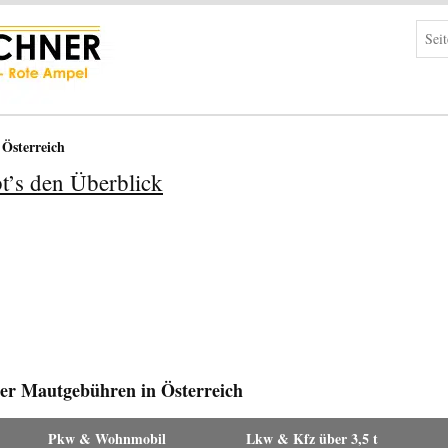
 Österreich
bt’s den Überblick
der Mautgebühren in Österreich
Pkw & Wohnmobil
Lkw & Kfz über 3,5 t