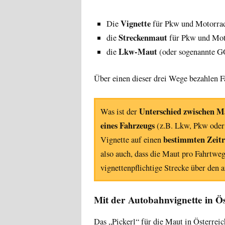
Vignette
Die
für Pkw und Motorra
Streckenmaut
die
für Pkw und Mot
Lkw-Maut
die
(oder sogenannte GO
Über einen dieser drei Wege bezahlen 
Unterschied zwischen M
Was ist der
eines Fahrzeugs
(z.B. Lkw, Pkw oder
bestimmten Zeit
Vignette auf einen
also auch, dass die Maut pro Fahrtwe
vignettenpflichtige Strecke über den
Mit der Autobahnvignette in Ö
Das „Pickerl“ für die Maut in Österreich