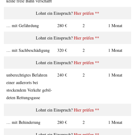
keine freie Bahn ver­schafft
Hier prüfen **
… mit Gefähr­­dung
280 €
2
1 Monat
Hier prüfen **
… mit Sach­be­schä­digung
320 €
2
1 Monat
Hier prüfen **
un­be­­rech­­tig­tes Be­fahren
240 €
2
1 Monat
einer außer­­orts bei
stocken­­dem Verkehr ge­bil­­
deten Rettungs­­gasse
Hier prüfen **
… mit Behin­de­rung
280 €
2
1 Monat
Hier prüfen **