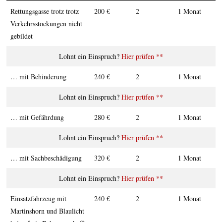
Rettungs­­gasse trotz trotz
200 €
2
1 Monat
Ver­kehrs­stockungen nicht
ge­bildet
Hier prüfen **
… mit Behin­de­rung
240 €
2
1 Monat
Hier prüfen **
… mit Gefähr­­dung
280 €
2
1 Monat
Hier prüfen **
… mit Sach­be­schä­digung
320 €
2
1 Monat
Hier prüfen **
Ein­satz­fahr­zeug mit
240 €
2
1 Monat
Martins­horn und Blau­licht