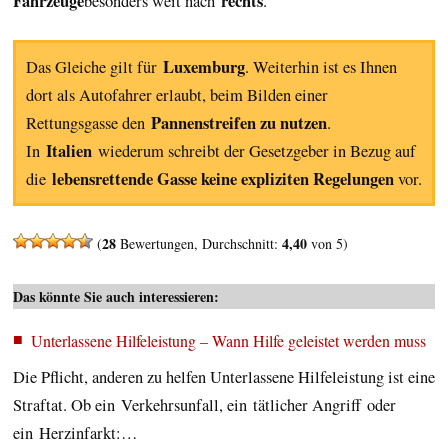
Fahrzeuge
rechts
besonders weit nach
.
Luxemburg
Das Gleiche gilt für
. Weiterhin ist es Ihnen
dort als Autofahrer erlaubt, beim Bilden einer
Pannenstreifen zu nutzen
Rettungsgasse den
.
Italien
In
wiederum schreibt der Gesetzgeber in Bezug auf
lebensrettende Gasse keine expliziten Regelungen
die
vor.
28
4,40
(
Bewertungen, Durchschnitt:
von 5)
Das könnte Sie auch interessieren:
Unterlassene Hilfeleistung – Wann Hilfe geleistet werden muss
Die Pflicht, anderen zu helfen Unterlassene Hilfeleistung ist eine
Straftat. Ob ein Verkehrsunfall, ein tätlicher Angriff oder
ein Herzinfarkt:…